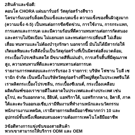
2สินค้าและข้อดี:
คอนโด CHORA แผ่นมาร์บอร์ วัสดุก่อสร้างสีขาว
โครมาร์มเบอร์บล็อคเป็นแข็งและบดแข็ง ความแข็งของพื้นผิวสูงมาก
(ความแข็ง 4-5) เป็นทนต่อการขีดขีดข่วน, การใช้งาน, การกระแทก,
การแตกและการบด และมีความร้อนที่ดีความทนทานต่อการกัดสนอง
และคราบไม่บิดเบือน ไม่แยกแยก และทนต่อการเปลี่ยนสี ไม่เสื่อม
เสื่อม ทนทานและไม่ต้องบํารุงรักษา นอกจากนี้ มันไม่ได้มีสารก่อให้
เกิดมลพิษและรังสีดังนั้นเป็นวัสดุก่อสร้างที่เป็นมิตรต่อสิ่งแวดล้อม,
กระเบื้องโปรเซลินสดใส มีขนาดสีที่แม่นยํา, การเสร็จสิ้นที่มีคุณภาพ
สูง, ความทนทานที่ดีและความทนทานต่อการบด
รายงานการทดสอบและการรับรอง 3 รายการ: บริษัท โฟชาน โบลี เซ
รามิก จํากัด เป็นหนึ่งในบริษัทวัสดุก่อสร้างที่ใหญ่ที่สุดในประเทศจีนใต้
เราผลิตกระเบื้องโปรเซลีน, กระเบื้องซีเมนต์, กระเบื้องเคลือบ
ผลิตภัณฑ์ของเราขายดีในตลาดในประเทศและต่างประเทศ เช่น
ยุโรป, ตะวันออกกลาง, อียิปต์, แอฟริกาใต้, แอฟริกากลาง, อิตาลี, ภาค
ใต้และตะวันออกเอเชีย,เรามีทีมงานที่ทํางานหนักและนวัตกรรม
พนักงานงานเทคนิค, เรามีสายการผลิตมืออาชีพมากกว่า 10 และ
อุปกรณ์ชั้นหนึ่งเพื่อตอบสนองความต้องการเทคโนโลยีมืออาชีพ
3ข้อดีทางการแข่งขันของสายสินค้า
พวกเขาสามารถให้บริการ ODM และ OEM