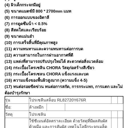
(4) ผิวเด็กกระจกมีอยู่
(5) ขนาดแมตช์มี 800 * 2700mm แมท
(6) การออกแบบของอิตาลี
(7) การดูดซึมน้ํา < 0.5%
(8) สีสดใสและเรียบร้อย
(9) ขนาดแม่นยํา
(10) การเสร็จสิ้นที่มีคุณภาพสูง
(11) ความทนทานและความทนทานต่อการบด
(12) ความสามารถในการผ่านอากาศที่ดี
(13) แหล่งที่สามารถปรับปรุงใหม่ได้ สะดวกต่อสิ่งแวดล้อม
(14) กระเบื้องโครเซลิน CHORA วัสดุก่อสร้างสีเขียว
(15) กระเบื้องโครเซลน CHORA แข็งแรงและบด
(16) ความแข็งของพื้นผิวสูงมาก (ความแข็ง 4-5)
(17) ทนต่อรอยขีดข่วน ทนต่อการสกัด, การกระแทก, การแตก และไม่
ต้องบํารุงรักษา
รุ่น
โปรเซลีนสล็อบ RL82720Y676R
ชื่อ:
ล้างหมึก
วัสดุ
โปรเซลิน
ใช้ซีเมนต์อัลตราละเอียด ด้วยวัสดุที่มีผลสัมผัส
ด้วยมือ และการสัมผัส เทคโนโลยีกระจกเมล็ด