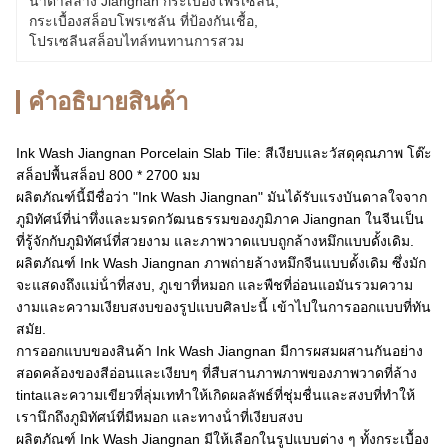
น้ําตาลล้าง Jiangnan กระเบื้องโพรเซลิน
, 
กระเบื้องสล็อบโพรเซลัน ที่ป้องกันเชื้อ
, 
โปรเซลีนสล็อบไทล์ทนทานการสวม
คําอธิบายสินค้า
Ink Wash Jiangnan Porcelain Slab Tile: สีเงียบและวัสดุคุณภาพ โต๊ะ
สล็อปพื้นสล็อป 800 * 2700 มม
ผลิตภัณฑ์นี้มีชื่อว่า "Ink Wash Jiangnan" มันได้รับแรงบันดาลใจจาก
ภูมิทัศน์ที่น่าทึ่งและมรดกวัฒนธรรมของภูมิภาค Jiangnan ในจีนเป็น
ที่รู้จักกับภูมิทัศน์ที่สวยงาม และภาพวาดแบบถูกล้างหมึกแบบดั้งเดิม.
ผลิตภัณฑ์ Ink Wash Jiangnan ภาพถ่ายล้างหมึกจีนแบบดั้งเดิม ซึ่งมัก
จะแสดงถึงแม่น้ําที่สงบ, ภูเขาที่หมอก และพืชที่อ่อนแอมันรวมความ
งามและความเงียบสงบของรูปแบบศิลปะนี้ เข้าไปในการออกแบบที่ทัน
สมัย.
การออกแบบของสินค้า Ink Wash Jiangnan มีการผสมผสานกันอย่าง
สอดคล้องของสีอ่อนและเงียบๆ ที่สืบสานภาพภาพของภาพวาดที่ล้าง
tintaและความเขียวที่ลุ่มเททําให้เกิดผลลัพธ์ที่ชุ่มชื่นและสงบที่ทําให้
เรานึกถึงภูมิทัศน์ที่มีหมอก และทางน้ําที่เงียบสงบ
ผลิตภัณฑ์ Ink Wash Jiangnan มีให้เลือกในรูปแบบต่าง ๆ ทั้งกระเบื้อง