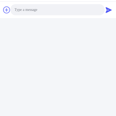
แท็ก:
Marble Slab Polished Granite Floor Tiles
Blue Waves Grey Slab Tile
Chemical Resistant Slab Tile
Photo
Video Call
Audio Call
ติดต่อเร็ว
ที่อยู่
2 ชั้น 11 ตําบลเหนือ 4 บล็อก ฮัวยี อินเตอร์เนชั่นแนล เอ็กซ์โป
โมล ถนนวังกง แขวงแช่งเชิง กรุงโฟชาน กวางดง จีน
โทรศัพท์
86--13600305763