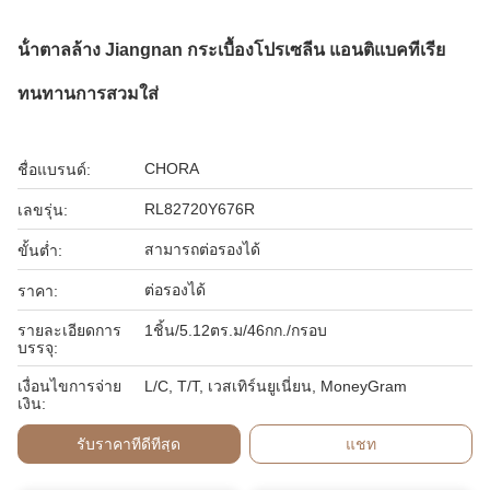
น้ําตาลล้าง Jiangnan กระเบื้องโปรเซลีน แอนติแบคทีเรีย
ทนทานการสวมใส่
CHORA
ชื่อแบรนด์:
RL82720Y676R
เลขรุ่น:
สามารถต่อรองได้
ขั้นต่ำ:
ต่อรองได้
ราคา:
รายละเอียดการ
1ชิ้น/5.12ตร.ม/46กก./กรอบ
บรรจุ:
เงื่อนไขการจ่าย
L/C, T/T, เวสเทิร์นยูเนี่ยน, MoneyGram
เงิน:
รับราคาที่ดีที่สุด
แชท