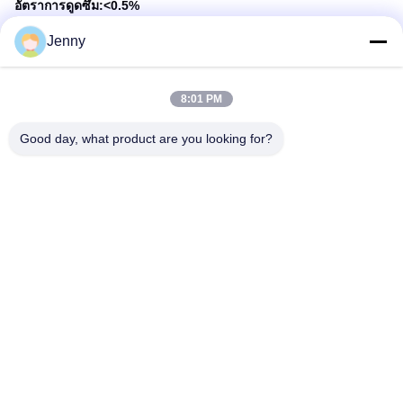
อัตราการดูดซึม:
<0.5
%
ขนาด: 800x2700mm
Jenny
ความหนา: 3 มิลลิเมตร
8.FAQ
Q1: คุณเป็นบริษัทค้าหรือผู้ผลิต?
A1: เราเป็นผู้ผลิตที่ได้รับการอนุมัติจาก CE,CCC,SGS,ISO
8:01 PM
Q2: MOQ ของคุณคืออะไร?
Good day, what product are you looking for?
A2: 500SQM. สนับสนุน LCL และ FCL.
Q3: วันจัดส่งของคุณคืออะไร?
A3: วันจัดส่งประมาณ 7-40 วันหลังจากได้รับการชําระเงินมัดจํา
Q4: หลักการการชําระเงินของคุณคืออะไร
A4: เงินฝาก 30% ก่อนและ 70% เงินเหลือก่อนการส่ง
Q5: คุณสามารถส่งตัวอย่างฟรีได้หรือไม่
A5: ตัวอย่างเป็นฟรีในขนาดเล็กหรือขนาดเดิม, ทั้งหมดที่คุณต้องการ
คือการจ่ายค่าใช้จ่ายด่วน.