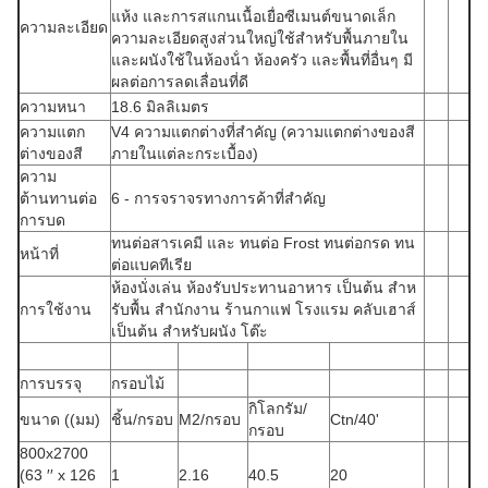
แห้ง และการสแกนเนื้อเยื่อซีเมนต์ขนาดเล็ก
ความละเอียด
ความละเอียดสูงส่วนใหญ่ใช้สําหรับพื้นภายใน
และผนังใช้ในห้องน้ํา ห้องครัว และพื้นที่อื่นๆ มี
ผลต่อการลดเลื่อนที่ดี
ความหนา
18.6 มิลลิเมตร
ความแตก
V4 ความแตกต่างที่สําคัญ (ความแตกต่างของสี
ต่างของสี
ภายในแต่ละกระเบื้อง)
ความ
ต้านทานต่อ
6 - การจราจรทางการค้าที่สําคัญ
การบด
ทนต่อสารเคมี และ ทนต่อ Frost ทนต่อกรด ทน
หน้าที่
ต่อแบคทีเรีย
ห้องนั่งเล่น ห้องรับประทานอาหาร เป็นต้น สําห
การใช้งาน
รับพื้น สํานักงาน ร้านกาแฟ โรงแรม คลับเฮาส์
เป็นต้น สําหรับผนัง โต๊ะ
การบรรจุ
กรอบไม้
กิโลกรัม/
ขนาด ((มม)
ชิ้น/กรอบ
M2/กรอบ
Ctn/40'
กรอบ
800x2700
(63 ′′ x 126
1
2.16
40.5
20