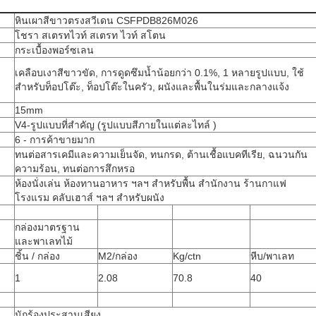
หินเผาสีขาวตรงสวีเดน CSFPDB826M026
โชรา สเตรทไวท์ สเตรท ไวท์ สโตน
กระเบื้องพอร์ซเลน
เคลือบเงาสีขาวขัด, การดูดซึมน้ำน้อยกว่า 0.1%, 1 หลายรูปแบบ, ใช้
สำหรับท็อปโต๊ะ, ท็อปโต๊ะในครัว, ผนังและพื้นในร่มและกลางแจ้ง
15mm
V4-รูปแบบที่สำคัญ (รูปแบบสีภายในแต่ละไทล์ )
6 - การค้าขายมาก
ทนต่อสารเคมีและความเย็นจัด, ทนกรด, ต้านเชื้อแบคทีเรีย, ฉนวนกัน
ความร้อน, ทนต่อการสึกหรอ
ห้องนั่งเล่น ห้องทานอาหาร ฯลฯ สำหรับพื้น สำนักงาน ร้านกาแฟ
โรงแรม คลับเฮาส์ ฯลฯ สำหรับผนัง
กล่องมาตรฐาน
และพาเลทไม้
ชิ้น / กล่อง
M2/กล่อง
Kg/ctn
หีบ/พาเลท
1
2.08
70.8
40
นักร้องประสานเสียง