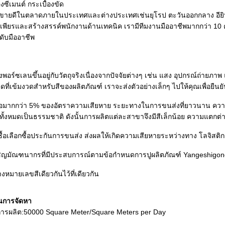
งซีเมนต์ กระเบื้องขัด
ขายดีในตลาดภายในประเทศและต่างประเทศเช่นยุโรป ตะวันออกกลาง อียิปต์
่นเพียรและสร้างสรรค์พนักงานด้านเทคนิค เรามีทีมงานมืออาชีพมากกว่า 1
ับมืออาชีพ
งพอร์ซเลนขึ้นอยู่กับวัตถุจริงเนื่องจากปัจจัยต่างๆ เช่น แสง อุปกรณ์ถ่าย
ที่เข้มงวดสำหรับสีของผลิตภัณฑ์ เราจะส่งตัวอย่างเล็กๆ ไปให้คุณเพื่อยืนย
้อมากกว่า 5% ของอัตราความเสียหาย ระยะทางในการขนส่งที่ยาวนาน ความเ
 สีทั้งหมดเป็นธรรมชาติ ดังนั้นการผลิตแต่ละสาขาจึงมีสีเล็กน้อย ความแตกต่า
ซื้อเลือกซื้อประกันการขนส่ง ส่งผลให้เกิดความเสียหายระหว่างทาง โลจิสต
ชิญมัณฑนากรที่มีประสบการณ์ตามข้อกำหนดการปูผลิตภัณฑ์ Yangeshigon
หมายเลขสีเดียวกันไว้ที่เดียวกัน
นการจัดหา
รผลิต:50000 Square Meter/Square Meters per Day