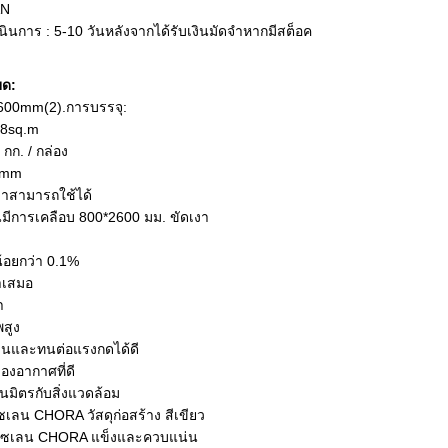
AN
ินการ : 5-10 วันหลังจากได้รับเงินมัดจำหากมีสต็อค
ยด:
600mm(2).การบรรจุ:
08sq.m
 กก. / กล่อง
0mm
เงาสามารถใช้ได้
นมีการเคลือบ 800*2600 มม. ขัดเงา
น้อยกว่า 0.1%
ำเสมอ
ำ
สูง
านและทนต่อแรงกดได้ดี
องอากาศที่ดี
็นมิตรกับสิ่งแวดล้อม
์ซเลน CHORA วัสดุก่อสร้าง สีเขียว
อร์ซเลน CHORA แข็งและควบแน่น