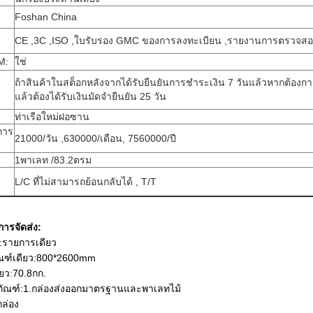
Foshan China
CE ,3C ,ISO ,ใบรับรอง GMC ของการลงทะเบียน ,รายงานการตรวจส
M:
ใช่
ถ้าสินค้าในสต็อกหลังจากได้รับยืนยันการชำระเงิน 7 วันแล้วหากต้องกา
แล้วต้องได้รับเงินมัดจำยืนยัน 25 วัน
ท่าเรือใหม่ฝอซาน
การ
21000/วัน ,630000/เดือน, 7560000/ปี
1พาเลท /83.2ตรม
L/C ที่ไม่สามารถย้อนกลับได้ , T/T
ารจัดส่ง:
:รายการเดียว
ัณฑ์เดียว:800*2600mm
่ยว:70.8กก.
ภัณฑ์:1.กล่องส่งออกมาตรฐานและพาเลทไม้
ล่อง