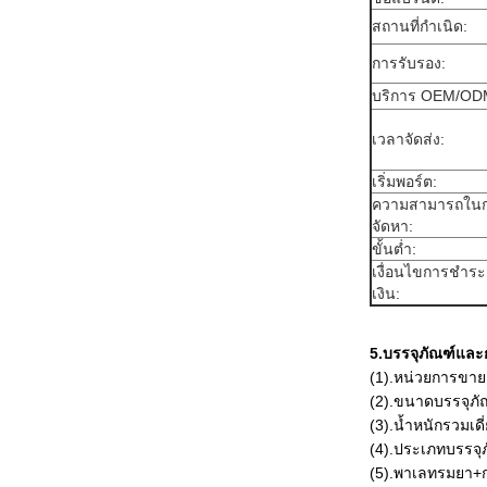
สถานที่กำเนิด:
การรับรอง:
บริการ OEM/OD
เวลาจัดส่ง:
เริ่มพอร์ต:
ความสามารถใน
จัดหา:
ขั้นต่ำ:
เงื่อนไขการชำระ
เงิน:
5.บรรจุภัณฑ์และก
(1).หน่วยการขาย
(2).ขนาดบรรจุภ
(3).น้ำหนักรวมเดี
(4).ประเภทบรรจุ
(5).พาเลทรมยา+ก