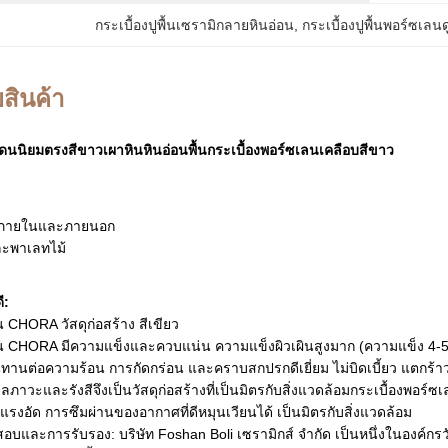
กระเบื้องปูพื้นเซรามิกลายหินอ่อน
, 
กระเบื้องปูพื้นพอร์ซเลนด
สินค้า
เดนนิยมตรงสีขาวเผาหินหินอ่อนพื้นกระเบื้องพอร์ซเลนเคลือบสีขาว
ังภายในและภายนอก
ะพาเลทไม้
ี:
น CHORA วัสดุก่อสร้าง สีเขียว
ลน CHORA มีความแข็งและควบแน่น ความแข็งผิวเผินสูงมาก (ความแข็ง 4
ทานต่อความร้อน การกัดกร่อน และคราบสกปรกดีเยี่ยม ไม่บิดเบี้ยว แตกร้
มลภาวะและรังสีจึงเป็นวัสดุก่อสร้างที่เป็นมิตรกับสิ่งแวดล้อมกระเบื้องพอ
อัด การซึมผ่านของอากาศที่ดีหมุนเวียนได้ เป็นมิตรกับสิ่งแวดล้อม
และการรับรอง: บริษัท Foshan Boli เซรามิกส์ จำกัด เป็นหนึ่งในองค์กรวัสด