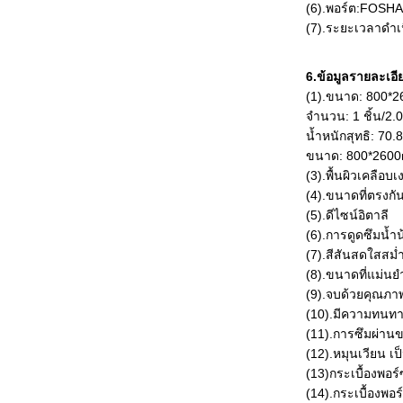
(6).พอร์ต:FOSH
(7).ระยะเวลาดำเน
6.ข้อมูลรายละเอี
(1).ขนาด: 800*2
จำนวน: 1 ชิ้น/2.
น้ำหนักสุทธิ: 70.8
ขนาด: 800*260
(3).พื้นผิวเคลือบ
(4).ขนาดที่ตรงกั
(5).ดีไซน์อิตาลี
(6).การดูดซึมน้ำ
(7).สีสันสดใสสม่
(8).ขนาดที่แม่นย
(9).จบด้วยคุณภาพ
(10).มีความทนท
(11).การซึมผ่านข
(12).หมุนเวียน เป
(13)กระเบื้องพอร
(14).กระเบื้องพ