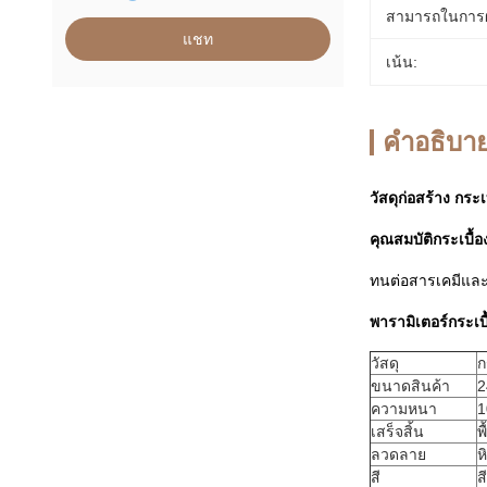
สามารถในการผ
แชท
เน้น:
คําอธิบาย
วัสดุก่อสร้าง กร
คุณสมบัติกระเบื้อ
ทนต่อสารเคมีและ
พารามิเตอร์กระเบ
วัสดุ
ก
ขนาดสินค้า
2
ความหนา
เสร็จสิ้น
พ
ลวดลาย
ห
สี
ส