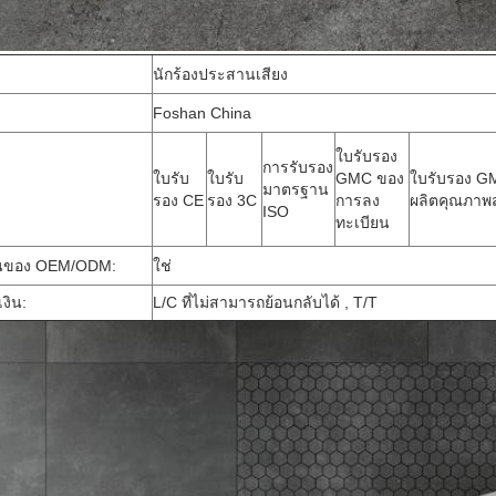
นักร้องประสานเสียง
Foshan China
ใบรับรอง
การรับรอง
ใบรับ
ใบรับ
GMC ของ
ใบรับรอง GM
มาตรฐาน
รอง CE
รอง 3C
การลง
ผลิตคุณภาพส
ISO
ทะเบียน
านของ OEM/ODM:
ใช่
งิน:
L/C ที่ไม่สามารถย้อนกลับได้ , T/T