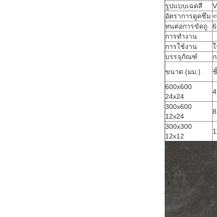
รูปแบบเฉดสี
V
อัตราการดูดซึม
<
ทนต่อการขัดถู
6
การทำงาน
การใช้งาน
ใ
บรรจุภัณฑ์
ก
ขนาด (มม.)
ช
600x600
4
24x24
300x600
8
12x24
300x300
1
12x12