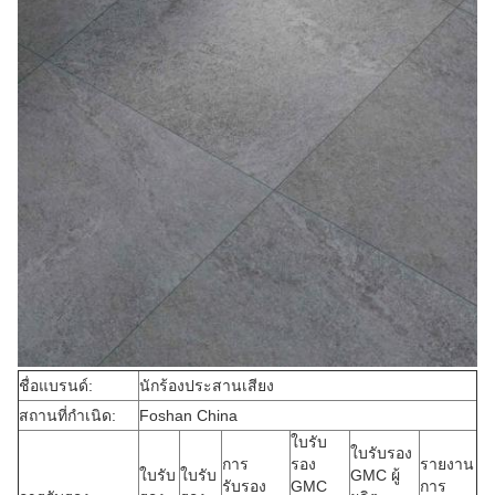
ชื่อแบรนด์:
นักร้องประสานเสียง
สถานที่กำเนิด:
Foshan China
ใบรับ
ใบรับรอง
การ
รอง
รายงาน
ใบรับ
ใบรับ
GMC ผู้
รับรอง
GMC
การ