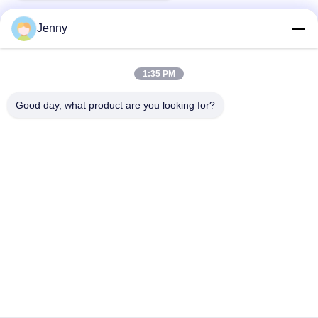
Jenny
ติดต่อเร็ว
1:35 PM
Good day, what product are you looking for?
ที่อยู่
2 ชั้น 11 ตําบลเหนือ 4 บล็อก ฮัวยี อินเตอร์เนชั่นแนล เอ็กซ์โป
โมล ถนนวังกง แขวงแช่งเชิง กรุงโฟชาน กวางดง จีน
โทรศัพท์
86--13600305763
อีเมล
info@bmceramics.com
นโยบายความเป็นส่วนตัว
|
แผนผังเว็บไซต์
| จีน คุณภาพดี กระเบื้อง