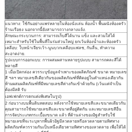
แนวทาง: ใช้กันอย่างแพร่หลายในห้องนั่งเล่น ห้องน้ำ พื้นผนังห้องครัว
ร้านเรือธง นอกจากนี้ยังสามารถวางกลางแจ้ง.
ลักษณะกระบวนการ: สามารถเก็บสีได้นาน แข็ง และสวมใส่ได้
เหมาะสำหรับใช้ในพื้นที่ในร่มส่วนใหญ่ ยกเว้นห้องน้ำและห้องครัว
เคลือบ: ใบหน้าเจียรเว้า-นูนบวกเคลือบแฟลช, กันลื่น, ทำความ
สะอาดง่าย.
รูปแบบการออกแบบ: การผสมผสานหลายรูปแบบ สามารถคละสีได้
หลายสี
1 เมื่อเปิดกล่อง ควรระบุข้อมูลจำเพาะของผลิตภัณฑ์ ขนาด หมายเลข
สี ฯลฯ หมายเลขสีเดียวกันของผลิตภัณฑ์ที่ติดอยู่ในตำแหน่งเดียวกัน
ห้ามผสมผลิตภัณฑ์ที่มีหมายเลขสีต่างกันเข้าด้วยกัน (เว้นแต่จำเป็น
ต้องมีสติ รับ
เอฟเฟกต์การตกแต่งพิเศษในรูป)
2 ก่อนวางบนพื้นดินทดสอบ หลังจากใช้หมายเลขสีและขนาดเดียวกัน
คุณสามารถใช้หมายเลขสีและขนาดที่อยู่ติดกัน และหมายเลขสีอื่น
การจัดประเภทกระเบื้องขนาด แล้ว ที่ด้านล่างของอิฐสำหรับใช้
หมายเลขที่จะระบุหากพื้นผิวอิฐมีลวดลายหรือลวดลายตามทิศทาง
ผลิตภัณฑ์ควรรวมกันเป็นหนึ่งเดียวตามทิศทางของลวดลาย เพื่อให้ได้