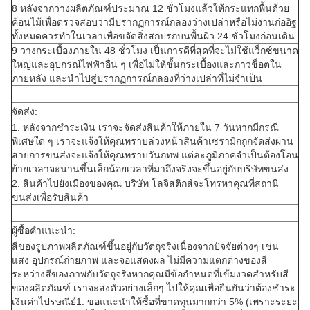
8 หลังจากวางผลิตภัณฑ์ประมาณ 12 ชั่วโมงแล้วให้กระแทกพื้นด้วย
ค้อนไม้เพื่อตรวจสอบว่ามีปรากฏการณ์กลองว่างเปล่าหรือไม่งานก่ออิฐ
ทั้งหมดควรทำในเวลาเพื่อขจัดสิ่งสกปรกบนพื้นผิว 24 ชั่วโมงก่อนเดิน
9 วางกระเบื้องภายใน 48 ชั่วโมง เป็นการดีที่สุดที่จะไม่ใช้แว็กซ์ขนาด
ใหญ่และอุปกรณ์ไฟฟ้าอื่น ๆ เพื่อไม่ให้ชั้นกระเบื้องและกาวช็อตใน
ภายหลัง และนำไปสู่ปรากฏการณ์กลองที่ว่างเปล่าที่ไม่จำเป็น
จัดส่ง:
1. หลังจากชำระเงิน เราจะจัดส่งสินค้าให้ภายใน 7 วันหากมีกรณี
พิเศษใด ๆ เราจะแจ้งให้คุณทราบล่วงหน้าสินค้าเซรามิกถูกจัดส่งผ่าน
สายการขนส่งจะแจ้งให้คุณทราบวันกทพ.แต่ละภูมิภาคจำเป็นต้องโอน
ย้ายเวลาจะนานขึ้นเล็กน้อยเวลาที่มาถึงจริงจะขึ้นอยู่กับบริษัทขนส่ง
2. สินค้าไปยังเมืองของคุณ บริษัท โลจิสติกส์จะโทรหาคุณที่สถานี
ขนส่งเพื่อรับสินค้า
ผู้ซื้อคำแนะนำ:
สีของรูปภาพผลิตภัณฑ์ขึ้นอยู่กับวัตถุจริงเนื่องจากปัจจัยต่างๆ เช่น
แสง อุปกรณ์ถ่ายภาพ และจอแสดงผล ไม่มีความแตกต่างของสี
ระหว่างสีของภาพกับวัตถุจริงหากคุณมีข้อกำหนดที่เข้มงวดสำหรับสี
ของผลิตภัณฑ์ เราจะส่งตัวอย่างเล็กๆ ไปให้คุณเพื่อยืนยันว่าต้องชำระ
เงินค่าไปรษณีย์1. ขอแนะนำให้ซื้อที่ขาดทุนมากกว่า 5% (เพราะระยะ