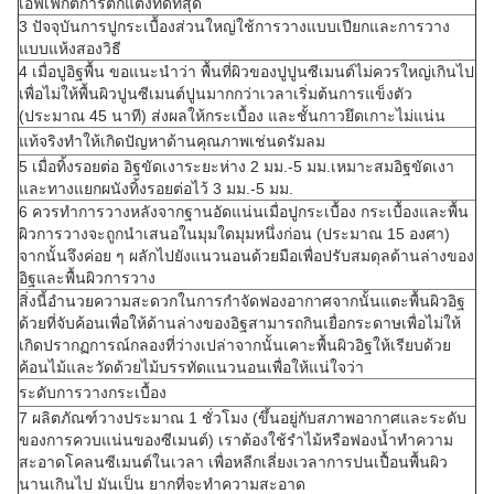
เอฟเฟกต์การตกแต่งที่ดีที่สุด
3 ปัจจุบันการปูกระเบื้องส่วนใหญ่ใช้การวางแบบเปียกและการวาง
แบบแห้งสองวิธี
4 เมื่อปูอิฐพื้น ขอแนะนำว่า พื้นที่ผิวของปูปูนซีเมนต์ไม่ควรใหญ่เกินไป
เพื่อไม่ให้พื้นผิวปูนซีเมนต์ปูนมากกว่าเวลาเริ่มต้นการแข็งตัว
(ประมาณ 45 นาที) ส่งผลให้กระเบื้อง และชั้นกาวยึดเกาะไม่แน่น
แท้จริงทำให้เกิดปัญหาด้านคุณภาพเช่นดรัมลม
5 เมื่อทิ้งรอยต่อ อิฐขัดเงาระยะห่าง 2 มม.-5 มม.เหมาะสมอิฐขัดเงา
และทางแยกผนังทิ้งรอยต่อไว้ 3 มม.-5 มม.
6 ควรทำการวางหลังจากฐานอัดแน่นเมื่อปูกระเบื้อง กระเบื้องและพื้น
ผิวการวางจะถูกนำเสนอในมุมใดมุมหนึ่งก่อน (ประมาณ 15 องศา)
จากนั้นจึงค่อย ๆ ผลักไปยังแนวนอนด้วยมือเพื่อปรับสมดุลด้านล่างของ
อิฐและพื้นผิวการวาง
สิ่งนี้อำนวยความสะดวกในการกำจัดฟองอากาศจากนั้นแตะพื้นผิวอิฐ
ด้วยที่จับค้อนเพื่อให้ด้านล่างของอิฐสามารถกินเยื่อกระดาษเพื่อไม่ให้
เกิดปรากฏการณ์กลองที่ว่างเปล่าจากนั้นเคาะพื้นผิวอิฐให้เรียบด้วย
ค้อนไม้และวัดด้วยไม้บรรทัดแนวนอนเพื่อให้แน่ใจว่า
ระดับการวางกระเบื้อง
7 ผลิตภัณฑ์วางประมาณ 1 ชั่วโมง (ขึ้นอยู่กับสภาพอากาศและระดับ
ของการควบแน่นของซีเมนต์) เราต้องใช้รำไม้หรือฟองน้ำทำความ
สะอาดโคลนซีเมนต์ในเวลา เพื่อหลีกเลี่ยงเวลาการปนเปื้อนพื้นผิว
นานเกินไป มันเป็น ยากที่จะทำความสะอาด