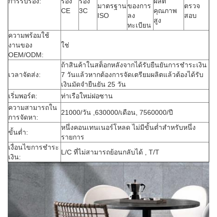
การรับรอง:
รอง
รอง
ผลิต
มาตรฐาน
ของการ
ตรวจ
CE
3C
คุณภาพ
ISO
ลง
สอบ
สูง
ทะเบียน
ความพร้อมใช้
งานของ
ใช่
OEM/ODM:
ถ้าสินค้าในสต็อกหลังจากได้รับยืนยันการชำระเงิน
เวลาจัดส่ง:
7 วันแล้วหากต้องการจัดเตรียมผลิตแล้วต้องได้รับ
เงินมัดจำยืนยัน 25 วัน
เริ่มพอร์ต:
ท่าเรือใหม่ฝอซาน
ความสามารถใน
21000/วัน ,630000/เดือน, 7560000/ปี
การจัดหา:
หนึ่งคอนเทนเนอร์โหลด ไม่มีขั้นต่ำสำหรับหนึ่ง
ขั้นต่ำ:
รายการ
เงื่อนไขการชำระ
L/C ที่ไม่สามารถย้อนกลับได้ , T/T
เงิน: