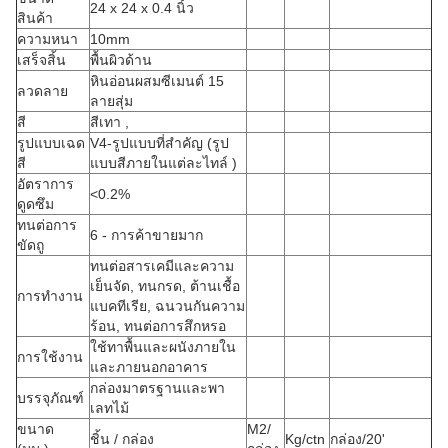
24 x 24 x 0.4 นิ้ว
สินค้า
ความหนา
10mm
เสร็จสิ้น
พื้นผิวด้าน
หินอ่อนผสมซีเมนต์ 15
ลวดลาย
ลายสุ่ม
สี
สีเทา ,
รูปแบบเฉด
V4-รูปแบบที่สำคัญ (รูป
สี
แบบสีภายในแต่ละไทล์ )
อัตราการ
<0.2%
ดูดซึม
ทนต่อการ
6 - การค้าขายมาก
ขัดถู
ทนต่อสารเคมีและความ
เย็นจัด, ทนกรด, ต้านเชื้อ
การทำงาน
แบคทีเรีย, ฉนวนกันความ
ร้อน, ทนต่อการสึกหรอ
ใช้ทาพื้นและผนังภายใน
การใช้งาน
และภายนอกอาคาร
กล่องมาตรฐานและพา
บรรจุภัณฑ์
เลทไม้
ขนาด
M2/
ชิ้น / กล่อง
Kg/ctn
กล่อง/20'