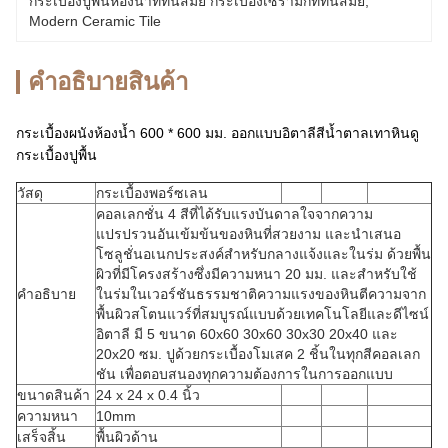
กระเบื้องปูพื้นห้องน้ำที่ทันสมัย ​​กระเบื้องเซรามิกที่ทันสมัย
, 
Modern Ceramic Tile
คําอธิบายสินค้า
กระเบื้องผนังห้องน้ำ 600 * 600 มม. ออกแบบอิตาลีสีน้ำตาลเทาหินดู
กระเบื้องปูพื้น
วัสดุ
กระเบื้องพอร์ซเลน
คอลเลกชั่น 4 สีที่ได้รับแรงบันดาลใจจากความ
แปรปรวนอันเข้มข้นของหินที่สวยงาม และนำเสนอ
โซลูชั่นอเนกประสงค์สำหรับกลางแจ้งและในร่ม ด้วยพื้น
ผิวที่มีโครงสร้างซึ่งมีความหนา 20 มม. และสำหรับใช้
คำอธิบาย
ในร่มในเวอร์ชันธรรมชาติความแรงของหินตีความจาก
พื้นผิวสโตนแวร์ที่สมบูรณ์แบบด้วยเทคโนโลยีและดีไซน์
อิตาลี มี 5 ขนาด 60x60 30x60 30x30 20x40 และ
20x20 ซม. ปูด้วยกระเบื้องโมเสค 2 ชิ้นในทุกสีคอลเลก
ชัน เพื่อตอบสนองทุกความต้องการในการออกแบบ
ขนาดสินค้า
24 x 24 x 0.4 นิ้ว
ความหนา
10mm
เสร็จสิ้น
พื้นผิวด้าน