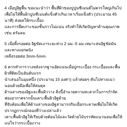
4 เมื่อปูอิฐพื้น ขอแนะนำว่า พื้นที่ผิวของปูปูนซีเมนต์ไม่ควรใหญ่เกินไป
เพื่อไม่ให้พื้นผิวปูนซีเมนต์แข็งตัวเกินเวลาเริ่มแข็งตัว (ประมาณ 45
นาที) ส่งผลให้กระเบื้อง
และการยึดเกาะของชั้นกาวไม่แน่น จริงทำให้เกิดปัญหาด้านคุณภาพ
เช่น ดรัมลม
5 เมื่อทิ้งรอยต่อ อิฐขัดเงาระยะห่าง 2 มม.-5 มม.เหมาะสมอิฐขัดมัน
และทางแยกผนัง
เหลือรอยต่อ 3mm-5mm.
6 ควรทำการวางหลังจากฐานอัดแน่นเมื่อปูกระเบื้อง กระเบื้องและพื้น
ผิวที่ติดเป็นอันดับแรก
นำเสนอในมุมหนึ่ง (ประมาณ 15 องศา) แล้วค่อยๆ ดันไปทางแนว
นอนด้วยมือเพื่อให้สมดุล
ด้านล่างของอิฐและพื้นผิววาง สิ่งนี้อำนวยความสะดวกในการกำจัด
ฟองอากาศจากนั้นเคาะพื้นผิวอิฐด้วย
ที่จับค้อนเพื่อให้ด้านล่างของอิฐสามารถกินเยื่อกระดาษเพื่อไม่ให้เกิด
ปรากฏการณ์กลองที่ว่างเปล่าแล้ว
เคาะพื้นผิวอิฐให้เรียบด้วยค้อนไม้และวัดด้วยไม้บรรทัดแนวนอนเพื่อให้
แน่ใจว่ากระเบื้องวาง