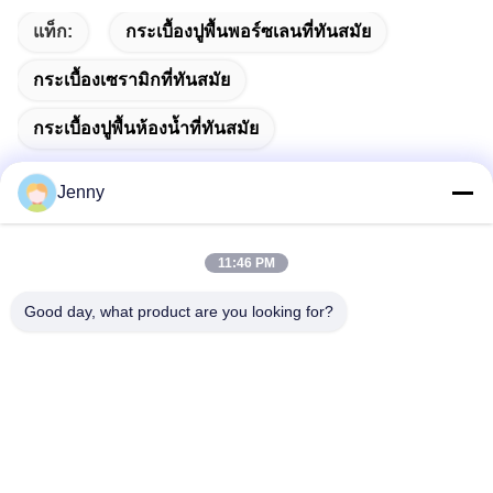
แท็ก:
กระเบื้องปูพื้นพอร์ซเลนที่ทันสมัย
กระเบื้องเซรามิกที่ทันสมัย
กระเบื้องปูพื้นห้องน้ำที่ทันสมัย
Jenny
ติดต่อเร็ว
11:46 PM
Good day, what product are you looking for?
ที่อยู่
2 ชั้น 11 ตําบลเหนือ 4 บล็อก ฮัวยี อินเตอร์เนชั่นแนล เอ็กซ์โป
โมล ถนนวังกง แขวงแช่งเชิง กรุงโฟชาน กวางดง จีน
โทรศัพท์
86--13600305763
อีเมล