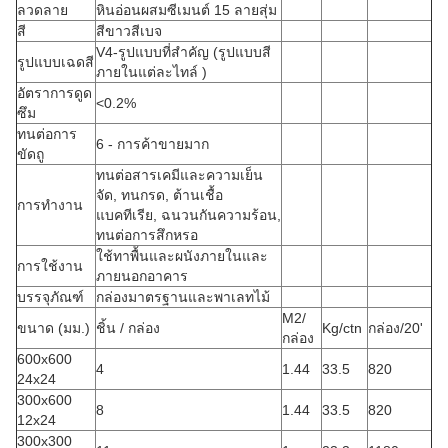
ลวดลาย
หินอ่อนผสมซีเมนต์ 15 ลายสุ่ม
สี
สีขาวสีเบจ
V4-รูปแบบที่สำคัญ (รูปแบบสี
รูปแบบเฉดสี
ภายในแต่ละไทล์ )
อัตราการดูด
<0.2%
ซึม
ทนต่อการ
6 - การค้าขายมาก
ขัดถู
ทนต่อสารเคมีและความเย็น
จัด, ทนกรด, ต้านเชื้อ
การทำงาน
แบคทีเรีย, ฉนวนกันความร้อน,
ทนต่อการสึกหรอ
ใช้ทาพื้นและผนังภายในและ
การใช้งาน
ภายนอกอาคาร
บรรจุภัณฑ์
กล่องมาตรฐานและพาเลทไม้
M2/
ขนาด (มม.)
ชิ้น / กล่อง
Kg/ctn
กล่อง/20'
กล่อง
600x600
4
1.44
33.5
820
24x24
300x600
8
1.44
33.5
820
12x24
300x300