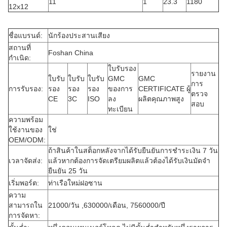
11
1
23.3
1180
12x12
ชื่อแบรนด์:
นักร้องประสานเสียง
สถานที่
Foshan China
กำเนิด:
ใบรับรอง
รายงาน
ใบรับ
ใบรับ
ใบรับ
GMC
GMC
การ
การรับรอง:
รอง
รอง
รอง
ของการ
CERTIFICATE ผู้
ตรวจ
CE
3C
ISO
ลง
ผลิตคุณภาพสูง
สอบ
ทะเบียน
ความพร้อม
ใช้งานของ
ใช่
OEM/ODM:
ถ้าสินค้าในสต็อกหลังจากได้รับยืนยันการชำระเงิน 7 วัน
เวลาจัดส่ง:
แล้วหากต้องการจัดเตรียมผลิตแล้วต้องได้รับเงินมัดจำ
ยืนยัน 25 วัน
เริ่มพอร์ต:
ท่าเรือใหม่ฝอซาน
ความ
สามารถใน
21000/วัน ,630000/เดือน, 7560000/ปี
การจัดหา: