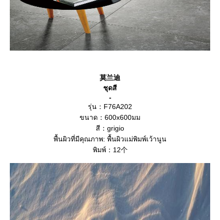
莫兰迪
ชุดสี
-
รุ่น：F76A202
ขนาด：600x600มม
สี：grigio
พื้นผิวที่มีคุณภาพ: พื้นผิวแม่พิมพ์เว้านูน
พิมพ์：12个