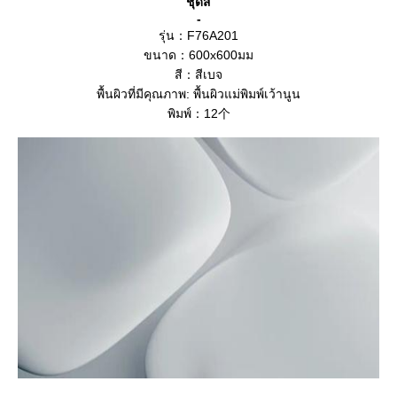
ชุดสี
-
รุ่น：F76A201
ขนาด：600x600มม
สี：สีเบจ
พื้นผิวที่มีคุณภาพ: พื้นผิวแม่พิมพ์เว้านูน
พิมพ์：12个