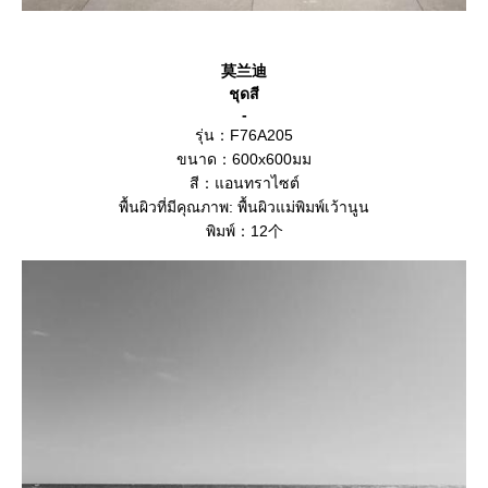
莫兰迪
ชุดสี
-
รุ่น：F76A205
ขนาด：600x600มม
สี：แอนทราไซต์
พื้นผิวที่มีคุณภาพ: พื้นผิวแม่พิมพ์เว้านูน
พิมพ์：12个