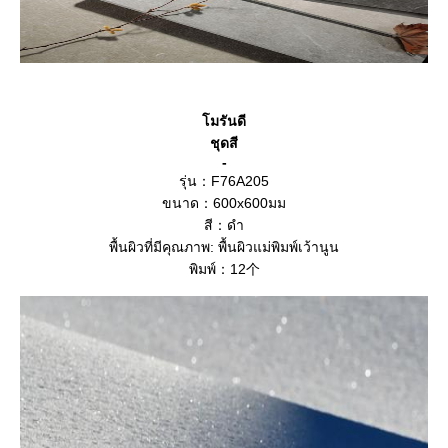
โมรันดี
ชุดสี
-
รุ่น：F76A205
ขนาด：600x600มม
สี：ดำ
พื้นผิวที่มีคุณภาพ: พื้นผิวแม่พิมพ์เว้านูน
พิมพ์：12个